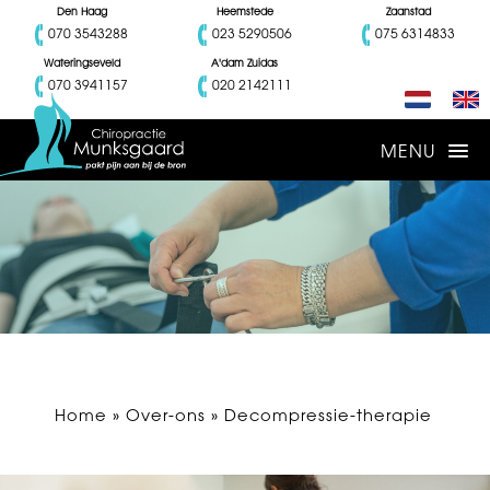
Den Haag
Heemstede
Zaanstad
070 3543288
023 5290506
075 6314833
Wateringseveld
A'dam Zuidas
070 3941157
020 2142111
Home
»
Over-ons
» Decompressie-therapie