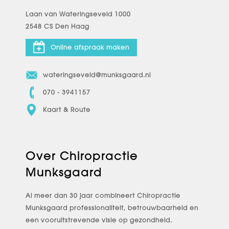
Laan van Wateringseveld 1000
2548 CS Den Haag
Online afspraak maken
wateringseveld@munksgaard.nl
070 - 3941157
Kaart & Route
Over Chiropractie
Munksgaard
Al meer dan 30 jaar combineert Chiropractie
Munksgaard professionaliteit, betrouwbaarheid en
een vooruitstrevende visie op gezondheid.