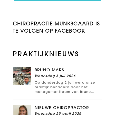
CHIROPRACTIE MUNKSGAARD IS
TE VOLGEN OP FACEBOOK
PRAKTIJKNIEUWS
BRUNO MARS
Woensdag 8 juli 2026
Op donderdag 2 juli werd onze
praktijk benaderd door het
managementteam van Bruno
Mars: ze zochten een
chiropractor! Andrew Tuck is
vervolgens met een mobiele
NIEUWE CHIROPRACTOR
behandeltafel[..]
Woensdag 29 april 2026