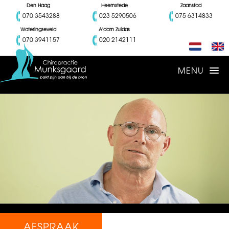
Den Haag
Heemstede
Zaanstad
070 3543288
023 5290506
075 6314833
Wateringseveld
A'dam Zuidas
070 3941157
020 2142111
AFSPRAAK