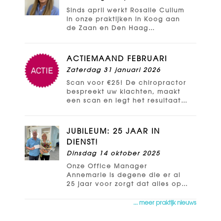
Sinds april werkt Rosalie Cullum
in onze praktijken in Koog aan
de Zaan en Den Haag
Wateringseveld. Ze is een
waardevolle aanvulling van ons
team en kijkt ernaar uit om in
ACTIEMAAND FEBRUARI
Nederland te[..]
Zaterdag 31 januari 2026
Scan voor €25! De chiropractor
bespreekt uw klachten, maakt
een scan en legt het resultaat
uit. U hoort direct of de
chiropractor kan helpen uw
klachten te verminderen. Boek
JUBILEUM: 25 JAAR IN
hier![..]
DIENST!
Dinsdag 14 oktober 2025
Onze Office Manager
Annemarie is degene die er al
25 jaar voor zorgt dat alles op
rolletjes loopt in onze
praktijken. Ze is flink in het
... meer praktijk nieuws
zonnetje gezet met bloemen,
slingers, ballonnen en[..]