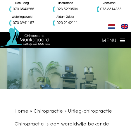
Den Haag
Heemstede
Zaanstad
070 3543288
023 5290506
075 6314833
Wateringseveld
A'dam Zuidas
070 3941157
020 2142111
Home
»
Chiropractie
» Uitleg-chiropractie
Chiropractie is een wereldwijd bekende