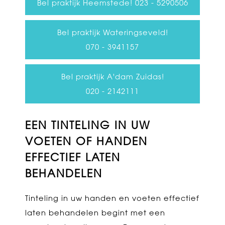
Bel praktijk Heemstede! 023 - 5290506
Bel praktijk Wateringseveld!
070 - 3941157
Bel praktijk A'dam Zuidas!
020 - 2142111
EEN TINTELING IN UW
VOETEN OF HANDEN
EFFECTIEF LATEN
BEHANDELEN
Tinteling in uw handen en voeten effectief
laten behandelen begint met een