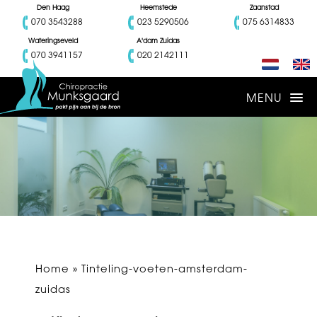
Den Haag
Heemstede
Zaanstad
070 3543288
023 5290506
075 6314833
Wateringseveld
A'dam Zuidas
070 3941157
020 2142111
Home
» Tinteling-voeten-amsterdam-
zuidas