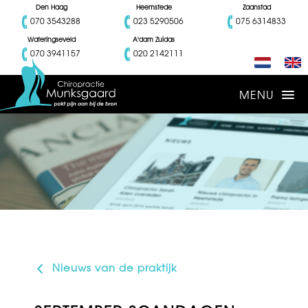
Den Haag
Heemstede
Zaanstad
070 3543288
023 5290506
075 6314833
Wateringseveld
A'dam Zuidas
070 3941157
020 2142111
Nieuws van de praktijk