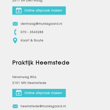
2517 EH Den Haag
Online afspraak maken
denhaag@munksgaard.nl
070 - 3543288
Kaart & Route
Praktijk Heemstede
Herenweg 80a
2101 MN Heemstede
Online afspraak maken
heemstede@munksgaard.nl