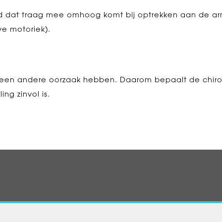
oofd dat traag mee omhoog komt bij optrekken aan de a
ve motoriek).
een andere oorzaak hebben. Daarom bepaalt de chiro
ng zinvol is.
n