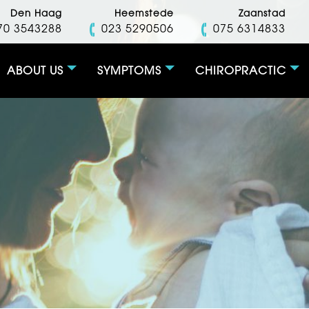
Den Haag
Heemstede
Zaanstad
70 3543288
023 5290506
075 6314833
ABOUT US
SYMPTOMS
CHIROPRACTIC