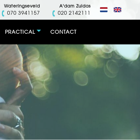
Wateringseveld
A'dam Zuidas
070 3941157
020 2142111
PRACTICAL
CONTACT