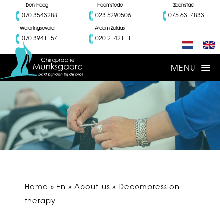
Den Haag
Heemstede
Zaanstad
070 3543288
023 5290506
075 6314833
Wateringseveld
A'dam Zuidas
070 3941157
020 2142111
Home
»
En
»
About-us
» Decompression-
therapy